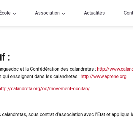
École
Association
Actualités
Cont
f :
Languedoc et la Confédération des calandretas :
http://www.calan
rs qui enseignent dans les calandretas :
http://www.aprene.org
http://calandreta.org/oc/movement-occitan/
calandretas, sous contrat d’association avec l’Etat et applique 