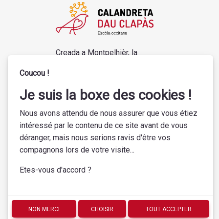
Creada a Montpelhièr, la
Calandreta dau Clapàs es una
Coucou !
escòla associativa, bilingüa, laïca,
e gratuïta.
Je suis la boxe des cookies !
Nous avons attendu de nous assurer que vous étiez
intéressé par le contenu de ce site avant de vous
déranger, mais nous serions ravis d'être vos
compagnons lors de votre visite...
Etes-vous d'accord ?
NON MERCI
CHOISIR
TOUT ACCEPTER