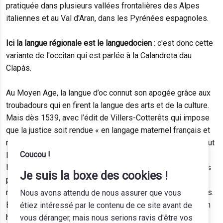
pratiquée dans plusieurs vallées frontalières des Alpes
italiennes et au Val d'Aran, dans les Pyrénées espagnoles.
Ici la langue régionale est le languedocien
: c'est donc cette
variante de l'occitan qui est parlée à la Calandreta dau
Clapàs.
Au Moyen Age, la langue d’oc connut son apogée grâce aux
troubadours qui en firent la langue des arts et de la culture.
Mais dès 1539, avec l’édit de Villers-Cotterêts qui impose
que la justice soit rendue « en langage maternel français et
non autrement », l’Etat cherche à imposer le français sur tout
Coucou !
le territoire. Suite à la Révolution française, une politique
linguistique hostile aux langues régionales voit le jour. Plus
Je suis la boxe des cookies !
près de nous, l'école de la République est le vecteur du
remplacement parfois autoritaire de l'occitan par le français.
Nous avons attendu de nous assurer que vous
En outre, la grande variété dialectale de l'occitan devient un
étiez intéressé par le contenu de ce site avant de
handicap dans un monde où la mobilité des populations va
vous déranger, mais nous serions ravis d'être vos